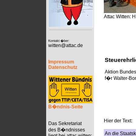
Attac Witten: 
Kontakt �ber:
witten@attac.de
Steuerehrli
Impressum
Datenschutz
Aktion Bundes
f�r Walter-Bo
B�ndnis-Seite
Hier der Text:
Das Sekretariat
des B�ndnisses
An die Staats
liegt bei attac witten: