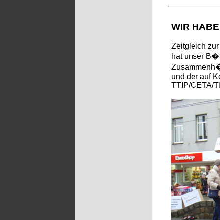
WIR HABE
Zeitgleich zu
hat unser B�n
Zusammenh�ng
und der auf K
TTIP/CETA/T