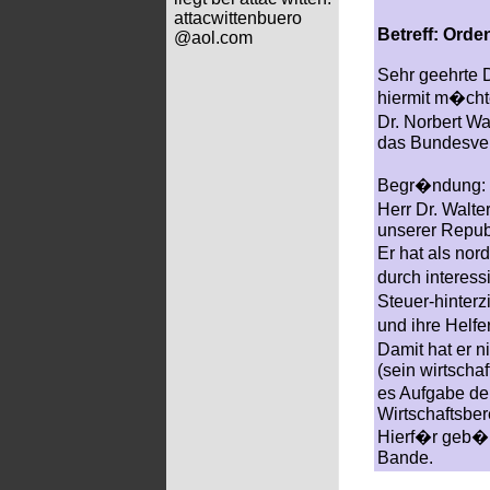
attacwittenbuero
Betreff: Orde
@aol.com
Sehr geehrte 
hiermit m�cht
Dr. Norbert Wa
das Bundesver
Begr�ndung:
Herr Dr. Walt
unserer Repub
Er hat als nor
durch interess
Steuer-hinter
und ihre Helf
Damit hat er n
(sein wirtscha
es Aufgabe de
Wirtschaftsber
Hierf�r geb�h
Bande.